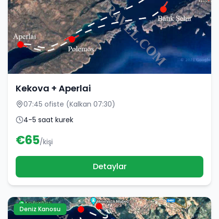
Kekova + Aperlai
07:45 ofiste (Kalkan 07:30)
4-5 saat kurek
€
65
/kişi
Detaylar
Deniz Kanosu