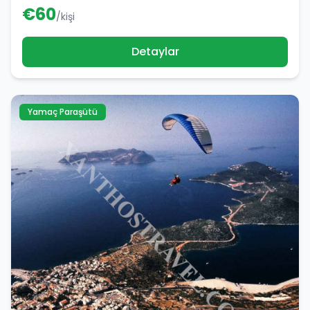
€
60
/kişi
Detaylar
Yamaç Paraşütü