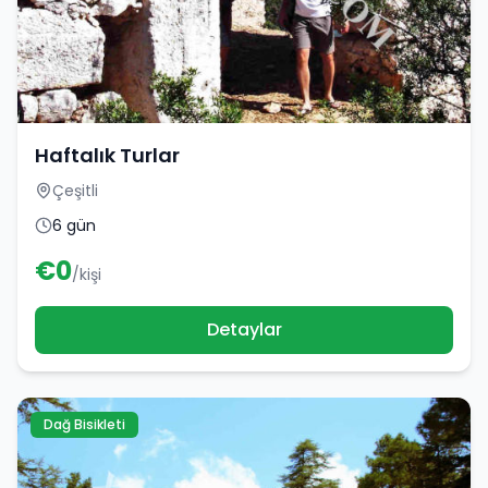
Haftalık Turlar
Çeşitli
6 gün
€
0
/kişi
Detaylar
Dağ Bisikleti