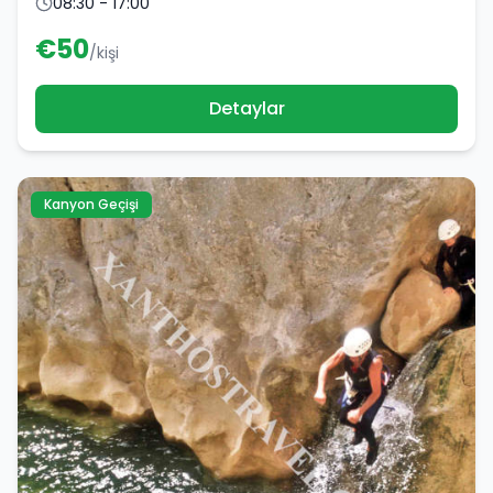
08:30 - 17:00
€
50
/kişi
Detaylar
Kanyon Geçişi