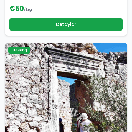
€
50
/kişi
Detaylar
Trekking