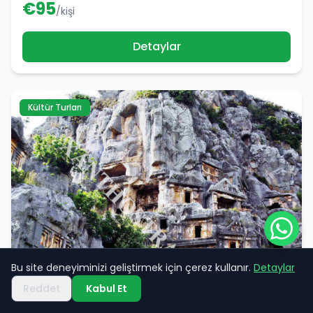
€
95
/kişi
Detaylar
Kültür Turları
Bu site deneyiminizi geliştirmek için çerez kullanır.
Detaylar
Reddet
Kabul Et