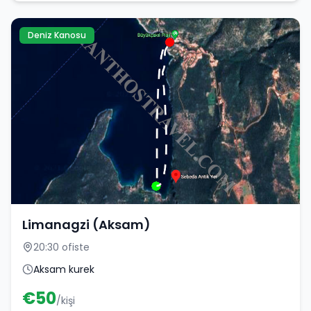
Deniz Kanosu
Limanagzi (Aksam)
20:30 ofiste
Aksam kurek
€
50
/kişi