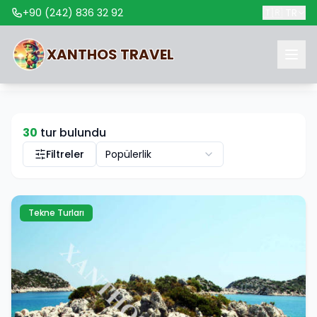
+90 (242) 836 32 92
🇹🇷
TR
XANTHOS
TRAVEL
30
tur bulundu
Filtreler
Popülerlik
Tekne Turları