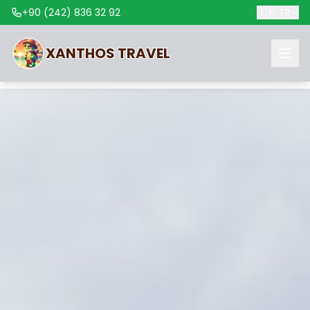
+90 (242) 836 32 92
🇹🇷
TR
XANTHOS
TRAVEL