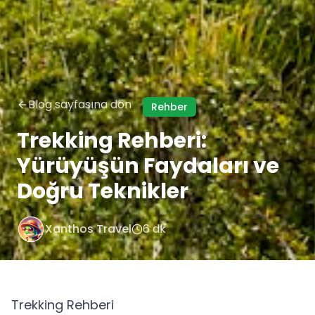
Blog sayfasına dön
Rehber
Trekking Rehberi:
Yürüyüşün Faydaları ve
Doğru Teknikler
Xanthos Travel
6 dk
Trekking Rehberi