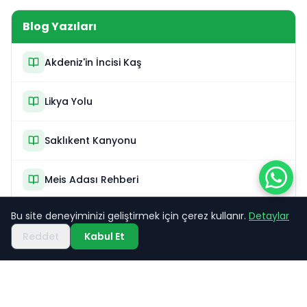
Blog Yazıları
Akdeniz'in İncisi Kaş
Likya Yolu
Saklıkent Kanyonu
Meis Adası Rehberi
Bu site deneyiminizi geliştirmek için çerez kullanır.
Detaylar
En Güzel Bisiklet Rotaları
Reddet
Kabul Et
Yamaç Paraşütü Lokasyonları
En İyi Dalış Noktaları