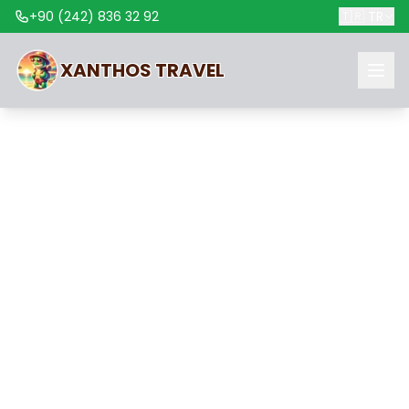
+90 (242) 836 32 92
🇹🇷
TR
XANTHOS
TRAVEL