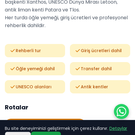
başkenti Xanthos, UNESCO Dünya Mirası Letoon,
antik liman kenti Patara ve Tlos.
Her turda öğle yemeği, giriş ücretleri ve profesyonel
rehberlik dahildir.
Rehberli tur
Giriş ücretleri dahil
Öğle yemeği dahil
Transfer dahil
UNESCO alanları
Antik kentler
Rotalar
Myra - Noel Baba - Arycanda
Bu site deneyiminizi geliştirmek için çerez kullanır.
Detaylar
Başlayan fiyat