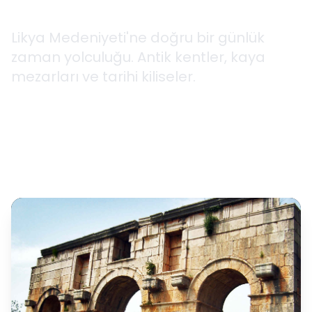
Kültür Turları
Likya Medeniyeti'ne doğru bir günlük
zaman yolculuğu. Antik kentler, kaya
mezarları ve tarihi kiliseler.
Tam gün
3 Farklı Rota
Kolay