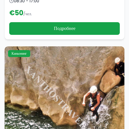
08:30 - 17:00
€
50
/чел.
Подробнее
Каньонинг