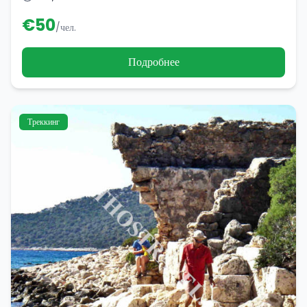
€
50
/чел.
Подробнее
Треккинг