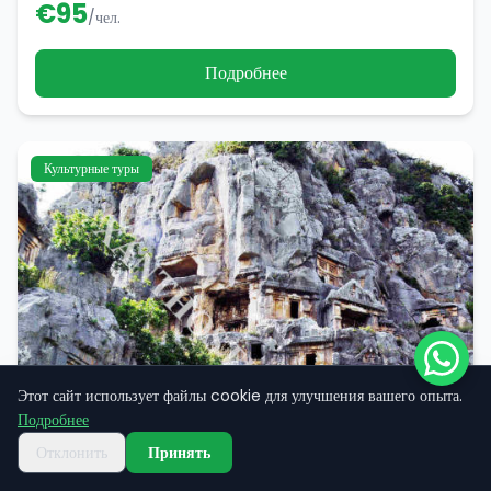
€
95
/чел.
Подробнее
Культурные туры
Этот сайт использует файлы cookie для улучшения вашего опыта.
Подробнее
Отклонить
Принять