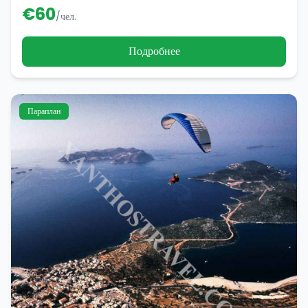
€
60
/чел.
Подробнее
Параплан