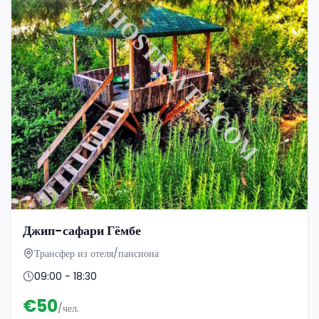
Джип-сафари Гёмбе
Трансфер из отеля/пансиона
09:00 - 18:30
€
50
/чел.