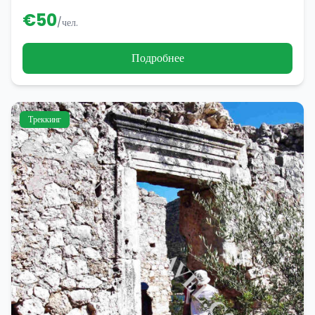
€
50
/чел.
Подробнее
Треккинг