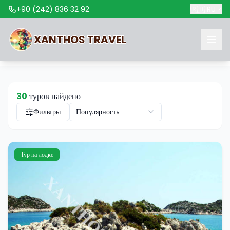
+90 (242) 836 32 92
🇷🇺
RU
XANTHOS
TRAVEL
30
туров найдено
Фильтры
Популярность
Тур на лодке