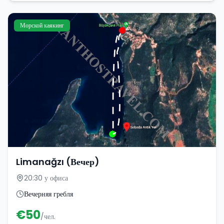
Морской каякинг
Limanağzı (Вечер)
20:30 у офиса
Вечерняя гребля
€
50
/чел.