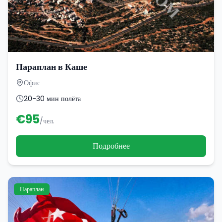
Параплан в Каше
Офис
20-30 мин полёта
€
95
/чел.
Подробнее
Параплан