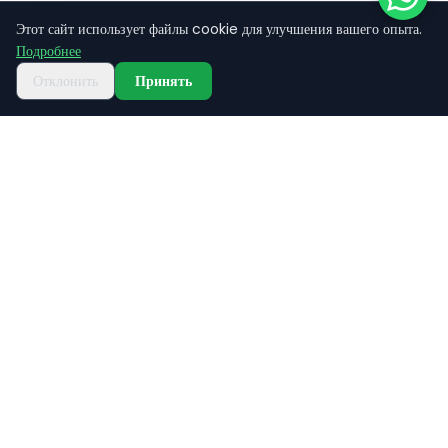
Этот сайт использует файлы cookie для улучшения вашего опыта.
Подробнее
От
Дайвинг-тур
Бронирование
50
Отклонить
Принять
EUR
09:20 - 16:00
Дайвинг-катер — порт
50
EUR
/чел.
Дайвинг-снаряжение
Дайвинг-инструктаж
Транспортировка на катере
Страховка
Программа активности
Наш день начинается в 09:20 со сбора участников на
дайвинг-катере.
В 09:30 катер отходит от порта и направляется в бухту, где
будут проходить погружения.