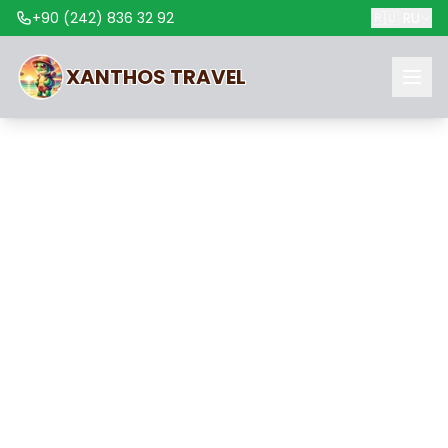
+90 (242) 836 32 92
🇷🇺
RU
XANTHOS
TRAVEL