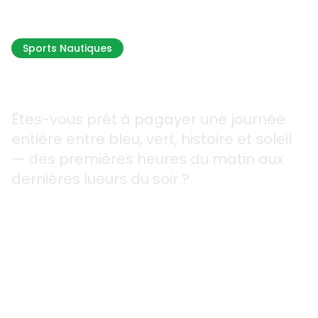
Sports Nautiques
Kayak de Mer
Êtes-vous prêt à pagayer une journée
entière entre bleu, vert, histoire et soleil
— des premières heures du matin aux
dernières lueurs du soir ?
2h30 - 7 jours
5 itinéraires différents
Tous Niveaux