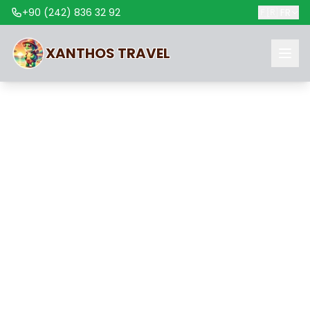
+90 (242) 836 32 92
🇫🇷
FR
XANTHOS
TRAVEL