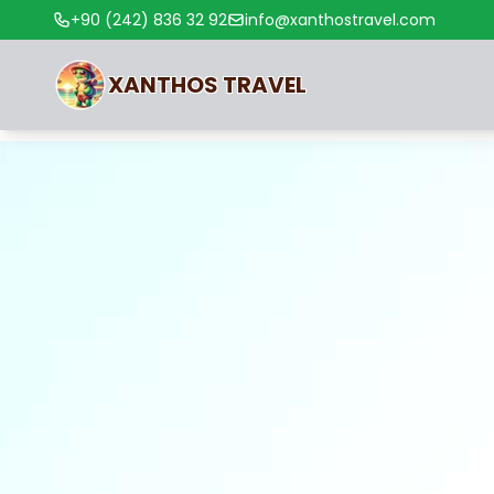
+90 (242) 836 32 92
info@xanthostravel.com
XANTHOS
TRAVEL