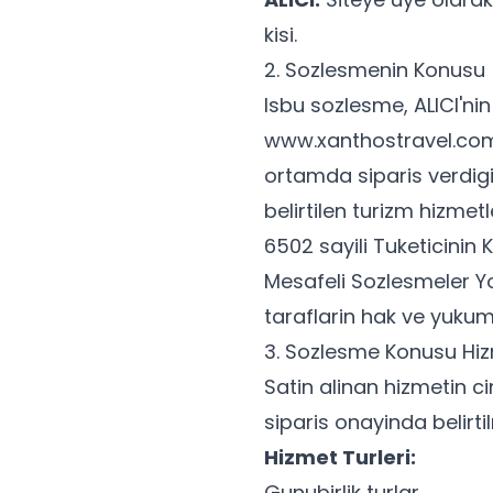
kisi.
2. Sozlesmenin Konusu
Isbu sozlesme, ALICI'nin
www.xanthostravel.co
ortamda siparis verdigi 
belirtilen turizm hizmetler
6502 sayili Tuketicini
Mesafeli Sozlesmeler Y
taraflarin hak ve yukuml
3. Sozlesme Konusu Hi
Satin alinan hizmetin cin
siparis onayinda belirti
Hizmet Turleri:
Gunubirlik turlar