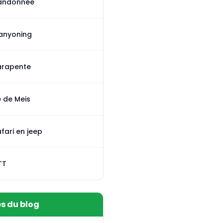
andonnée
anyoning
arapente
e de Meis
fari en jeep
TT
es du blog