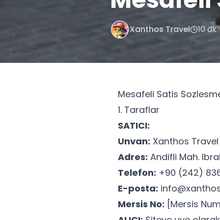
Xanthos Travel
10 dk
Mesafeli Satis Sozlesm
1. Taraflar
SATICI:
Unvan:
Xanthos Travel T
Adres:
Andifli Mah. Ibr
Telefon:
+90 (242) 836
E-posta:
info@xanthos
Mersis No:
[Mersis Num
ALICI:
Siteye uye olara