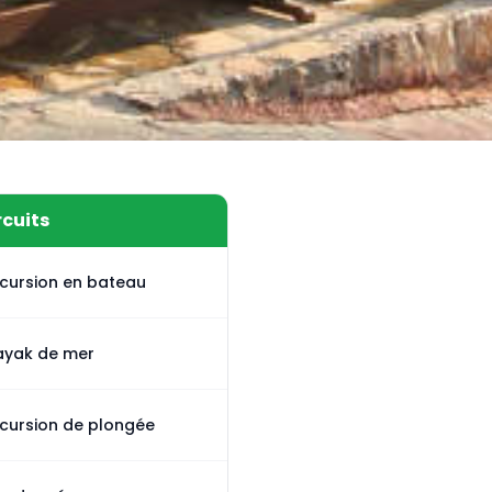
rcuits
xcursion en bateau
ayak de mer
xcursion de plongée