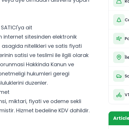
R
C
 SATICI'ya ait
m
internet sitesinden elektronik
P
asagida nitelikleri ve satis fiyati
inin satisi ve teslimi ile ilgili olarak
Îl
n Korunmasi Hakkinda Kanun ve
onetmeligi hukumleri geregi
Sa
uluklerini duzenler.
zmet
V
si, miktari, fiyati ve odeme sekli
lmistir. Hizmet bedeline KDV dahildir.
Articl