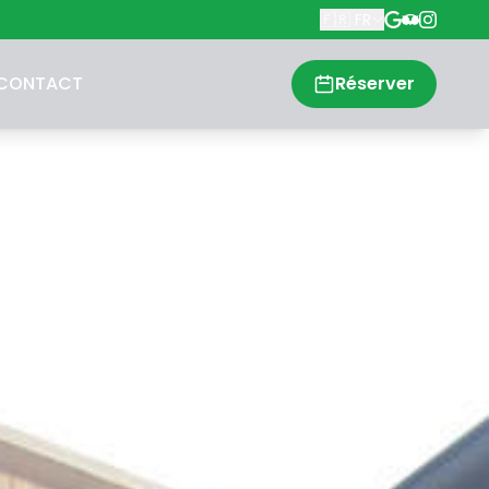
🇫🇷
FR
CONTACT
Réserver