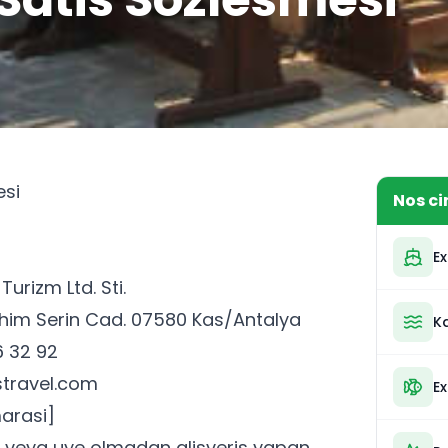
esi
Nos ci
E
urizm Ltd. Sti.
ahim Serin Cad. 07580 Kas/Antalya
K
 32 92
travel.com
E
arasi]
k veya uye olmadan alisveris yapan